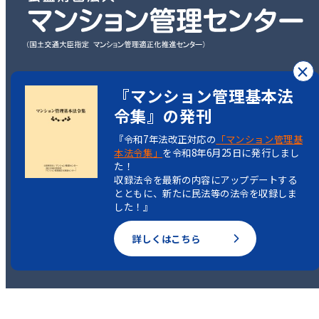
×
〒101-0003
『マンション管理基本法
東京都千代田区一ツ橋2丁目5-5
令集』の発刊
岩波書店一ツ橋ビル7階
『令和7年法改正対応の
「マンション管理基
本法令集」
を令和8年6月25日に発行しまし
TEL：03-3222-1516
た！
収録法令を最新の内容にアップデートする
とともに、新たに民法等の法令を収録しま
した！』
Copyright(C)
詳しくはこちら
Condominium Management Center.
All rights reserved.