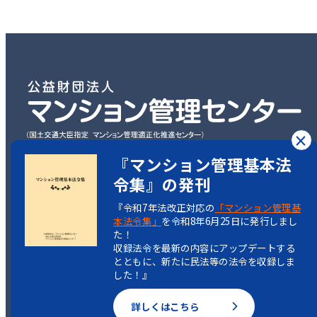
×
『マンション管理基本法
〒101-0003
令集』の発刊
東京都千代田区一ツ橋2丁目5-5
『令和7年法改正対応の
「マンション管理基
岩波書店一ツ橋ビル7階
本法令集」
を令和8年6月25日に発行しまし
た！
TEL：03-3222-1516
収録法令を最新の内容にアップデートする
とともに、新たに民法等の法令を収録しま
した！』
詳しくはこちら
Copyright(C)