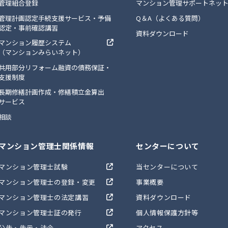
管理組合登録
マンション管理サポートネッ
管理計画認定手続支援サービス・予備
Q＆A（よくある質問）
認定・事前確認講習
資料ダウンロード
マンション履歴システム
（マンションみらいネット）
共用部分リフォーム融資の債務保証・
支援制度
長期修繕計画作成・修繕積立金算出
サービス
相談
マンション管理士関係情報
センターについて
マンション管理士試験
当センターについて
マンション管理士の登録・変更
事業概要
マンション管理士の法定講習
資料ダウンロード
マンション管理士証の発行
個人情報保護方針等
公告・告示・法令
アクセス