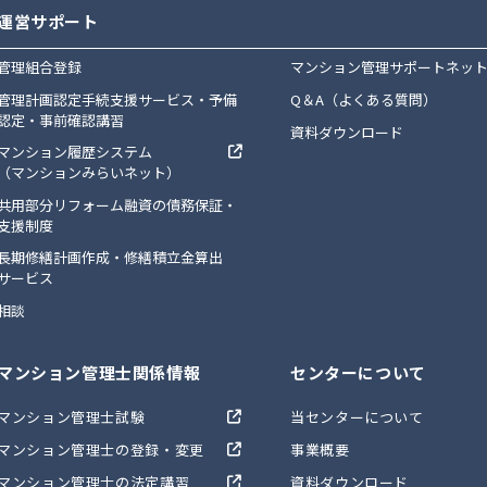
運営サポート
管理組合登録
マンション管理サポートネッ
管理計画認定手続支援サービス・予備
Q＆A（よくある質問）
認定・事前確認講習
資料ダウンロード
マンション履歴システム
（マンションみらいネット）
共用部分リフォーム融資の債務保証・
支援制度
長期修繕計画作成・修繕積立金算出
サービス
相談
マンション管理士関係情報
センターについて
マンション管理士試験
当センターについて
マンション管理士の登録・変更
事業概要
マンション管理士の法定講習
資料ダウンロード