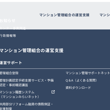
マンション管理組合の運営支援
マン
お知らせ
センター事業関連
行政情報等
マンション管理組合の運営支援
運営サポート
管理組合登録
マンション管理サポートネッ
管理計画認定手続支援サービス・予備
Q＆A（よくある質問）
認定・事前確認講習
資料ダウンロード
マンション履歴システム
（マンションみらいネット）
共用部分リフォーム融資の債務保証・
支援制度