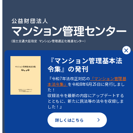
×
〒101-0003
『マンション管理基本法
東京都千代田区一ツ橋2丁目5-5
令集』の発刊
岩波書店一ツ橋ビル7階
『令和7年法改正対応の
「マンション管理基
本法令集」
を令和8年6月25日に発行しまし
TEL：03-3222-1516
た！
収録法令を最新の内容にアップデートする
とともに、新たに民法等の法令を収録しま
した！』
Copyright(C)
詳しくはこちら
Condominium Management Center.
All rights reserved.