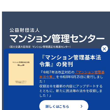
×
『マンション管理基本法
〒101-0003
令集』の発刊
東京都千代田区一ツ橋2丁目5-5
『令和7年法改正対応の
「マンション管理基
岩波書店一ツ橋ビル7階
本法令集」
を令和8年6月25日に発行しまし
た！
TEL：03-3222-1516
収録法令を最新の内容にアップデートする
とともに、新たに民法等の法令を収録しま
した！』
詳しくはこちら
Copyright(C)