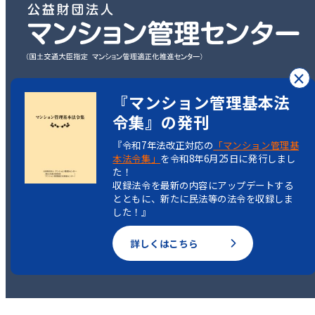
×
〒101-0003
『マンション管理基本法
東京都千代田区一ツ橋2丁目5-5
令集』の発刊
岩波書店一ツ橋ビル7階
『令和7年法改正対応の
「マンション管理基
本法令集」
を令和8年6月25日に発行しまし
TEL：03-3222-1516
た！
収録法令を最新の内容にアップデートする
とともに、新たに民法等の法令を収録しま
した！』
Copyright(C)
詳しくはこちら
Condominium Management Center.
All rights reserved.