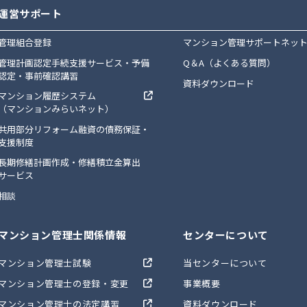
運営サポート
管理組合登録
マンション管理サポートネッ
管理計画認定手続支援サービス・予備
Q＆A（よくある質問）
認定・事前確認講習
資料ダウンロード
マンション履歴システム
（マンションみらいネット）
共用部分リフォーム融資の債務保証・
支援制度
長期修繕計画作成・修繕積立金算出
サービス
相談
マンション管理士関係情報
センターについて
マンション管理士試験
当センターについて
マンション管理士の登録・変更
事業概要
マンション管理士の法定講習
資料ダウンロード