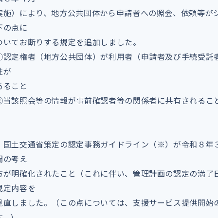
実施）により、地方公共団体から申請者への照会、依頼等が
下の点に
ついてお断りする規定を追加しました。
①認定権者（地方公共団体）が利用者（申請者及び手続受託
性が
あること
②当該照会等の情報が事前確認者等の関係者に共有されるこ
・国土交通省策定の認定事務ガイドライン（※）が令和８年
間の考え
方が明確化されたこと（これに伴い、管理計画の認定の満了
規定内容を
見直しました。（この点については、支援サービス提供開始
す。）