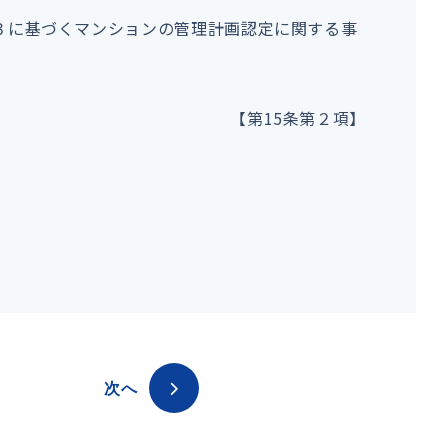
３に基づくマンションの管理計画認定に関する事
【第
15
条第２項】
次へ