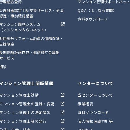
管理組合登録
マンション管理サポートネッ
管理計画認定手続支援サービス・予備
Q＆A（よくある質問）
認定・事前確認講習
資料ダウンロード
マンション履歴システム
（マンションみらいネット）
共用部分リフォーム融資の債務保証・
支援制度
長期修繕計画作成・修繕積立金算出
サービス
相談
マンション管理士関係情報
センターについて
マンション管理士試験
当センターについて
マンション管理士の登録・変更
事業概要
マンション管理士の法定講習
資料ダウンロード
マンション管理士証の発行
個人情報保護方針等
公告・告示・法令
アクセス