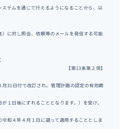
システムを通じて行えるようになることから、以
者）に対し照会、依頼等のメールを発信する可能
と
【第
13
条第２項】
３月
31
日付で改訂され、管理計画の認定の有効期
日が１日後にずれることとなります。）を受け、
の令和４年４月１日に遡って適用することとしま