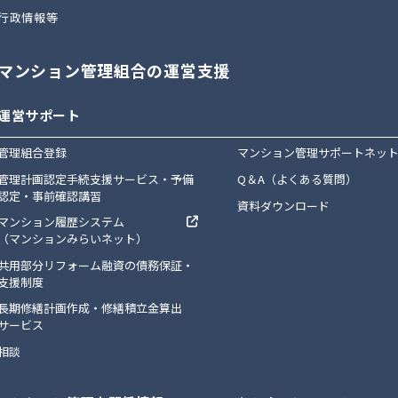
行政情報等
マンション管理組合の運営支援
運営サポート
管理組合登録
マンション管理サポートネッ
管理計画認定手続支援サービス・予備
Q＆A（よくある質問）
認定・事前確認講習
資料ダウンロード
マンション履歴システム
（マンションみらいネット）
共用部分リフォーム融資の債務保証・
支援制度
長期修繕計画作成・修繕積立金算出
サービス
相談