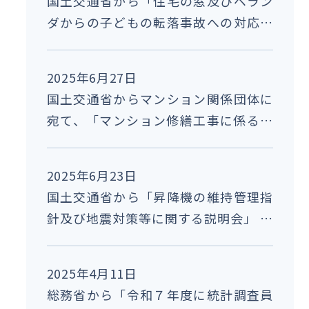
国土交通省から「住宅の窓及びベラン
ダからの子どもの転落事故への対応に
つい て」の 周知依頼がありました。
2025年6月27日
国土交通省からマンション関係団体に
宛て、「マンション修繕工事に係る請
負契約における談合違約金特約条項に
ついて」の事務連絡が発出されまし
2025年6月23日
た。
国土交通省から「昇降機の維持管理指
針及び地震対策等に関する説明会」 の
参加について周知依頼がありました。
2025年4月11日
総務省から「令和７年度に統計調査員