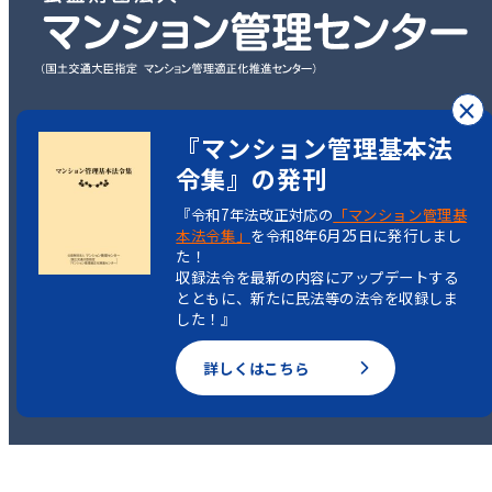
×
〒101-0003
『マンション管理基本法
東京都千代田区一ツ橋2丁目5-5
令集』の発刊
岩波書店一ツ橋ビル7階
『令和7年法改正対応の
「マンション管理基
本法令集」
を令和8年6月25日に発行しまし
TEL：03-3222-1516
た！
収録法令を最新の内容にアップデートする
とともに、新たに民法等の法令を収録しま
した！』
Copyright(C)
詳しくはこちら
Condominium Management Center.
All rights reserved.