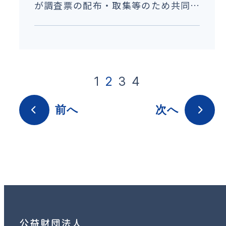
が調査票の配布・取集等のため共同住
宅内の建物内への 立ち入りを予定して
いる統計調査について」の情報提供が
ありました。
1
2
3
4
前へ
次へ